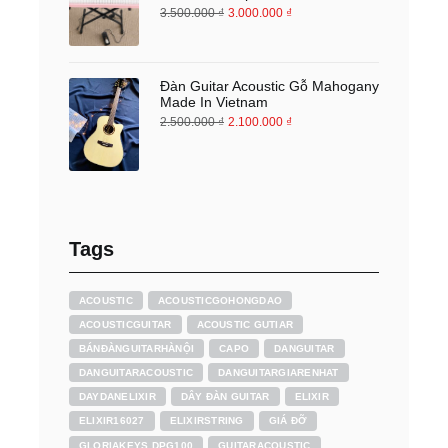
3.500.000
₫
3.000.000
₫
Đàn Guitar Acoustic Gỗ Mahogany
Made In Vietnam
2.500.000
₫
2.100.000
₫
Tags
ACOUSTIC
ACOUSTICGOHONGDAO
ACOUSTICGUITAR
ACOUSTIC GUTIAR
BÁNĐÀNGUITARHÀNỘI
CAPO
DANGUITAR
DANGUITARACOUSTIC
DANGUITARGIARENHAT
DAYDANELIXIR
DÂY ĐÀN GUITAR
ELIXIR
ELIXIR16027
ELIXIRSTRING
GIÁ ĐỠ
GLORIAKEYS DPG100
GUITARACOUSTIC