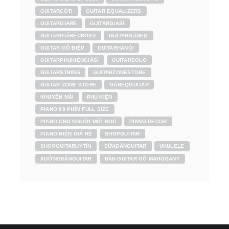
GUITARCÓTI
GUITAR EQUALIZERS
GUITARGIARE
GUITARGIASI
GUITARGIÁRẺCHOSV
GUITARGẮNEQ
GUITAR GỖ ĐIỆP
GUITARHÀNỘI
GUITARPHỤKIỆNGIÁSỈ
GUITARSOLO
GUITARSTRING
GUITARZONESTORE
GUITAR ZONE STORE
GẮNEQGUITAR
KHUYẾN MÃI
PHỤ KIỆN
PIANO 88 PHÍM FULL SIZE
PIANO CHO NGƯỜI MỚI HỌC
PIANO DECOR
PIANO ĐIỆN GIÁ RẺ
SHOPGUITAR
SHOPGUITARUYTÍN
SỬAĐÀNGUITAR
UKULELE
XƯỞNGĐÀNGUITAR
ĐÀN GUITAR GỖ MAHOGANY