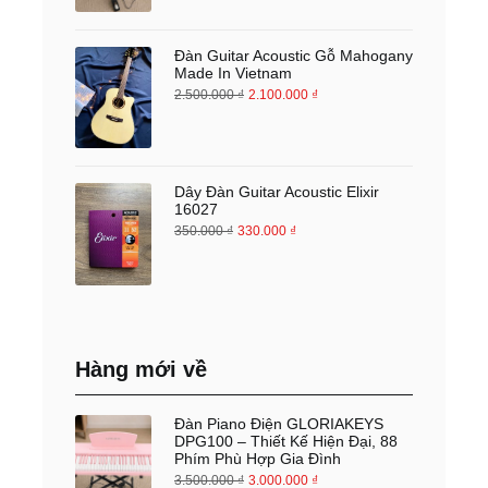
Đàn Guitar Acoustic Gỗ Mahogany
Made In Vietnam
2.500.000
₫
2.100.000
₫
Dây Đàn Guitar Acoustic Elixir
16027
350.000
₫
330.000
₫
Hàng mới về
Đàn Piano Điện GLORIAKEYS
DPG100 – Thiết Kế Hiện Đại, 88
Phím Phù Hợp Gia Đình
3.500.000
₫
3.000.000
₫