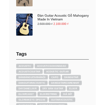
Đàn Guitar Acoustic Gỗ Mahogany
Made In Vietnam
2.500.000
₫
2.100.000
₫
Tags
ACOUSTIC
ACOUSTICGOHONGDAO
ACOUSTICGUITAR
ACOUSTIC GUTIAR
BÁNĐÀNGUITARHÀNỘI
CAPO
DANGUITAR
DANGUITARACOUSTIC
DANGUITARGIARENHAT
DAYDANELIXIR
DÂY ĐÀN GUITAR
ELIXIR
ELIXIR16027
ELIXIRSTRING
GIÁ ĐỠ
GLORIAKEYS DPG100
GUITARACOUSTIC