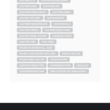
GUITARCÓTI
GUITAR EQUALIZERS
GUITARGIARE
GUITARGIASI
GUITARGIÁRẺCHOSV
GUITARGẮNEQ
GUITAR GỖ ĐIỆP
GUITARHÀNỘI
GUITARPHỤKIỆNGIÁSỈ
GUITARSOLO
GUITARSTRING
GUITARZONESTORE
GUITAR ZONE STORE
GẮNEQGUITAR
KHUYẾN MÃI
PHỤ KIỆN
PIANO 88 PHÍM FULL SIZE
PIANO CHO NGƯỜI MỚI HỌC
PIANO DECOR
PIANO ĐIỆN GIÁ RẺ
SHOPGUITAR
SHOPGUITARUYTÍN
SỬAĐÀNGUITAR
UKULELE
XƯỞNGĐÀNGUITAR
ĐÀN GUITAR GỖ MAHOGANY