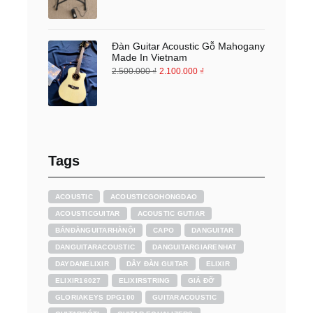
Đàn Guitar Acoustic Gỗ Mahogany
Made In Vietnam
2.500.000
₫
2.100.000
₫
Tags
ACOUSTIC
ACOUSTICGOHONGDAO
ACOUSTICGUITAR
ACOUSTIC GUTIAR
BÁNĐÀNGUITARHÀNỘI
CAPO
DANGUITAR
DANGUITARACOUSTIC
DANGUITARGIARENHAT
DAYDANELIXIR
DÂY ĐÀN GUITAR
ELIXIR
ELIXIR16027
ELIXIRSTRING
GIÁ ĐỠ
GLORIAKEYS DPG100
GUITARACOUSTIC