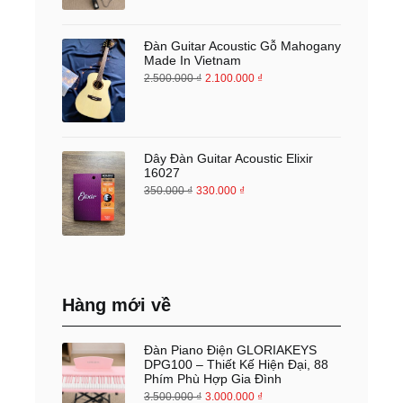
Đàn Guitar Acoustic Gỗ Mahogany
Made In Vietnam
2.500.000
₫
2.100.000
₫
Dây Đàn Guitar Acoustic Elixir
16027
350.000
₫
330.000
₫
Hàng mới về
Đàn Piano Điện GLORIAKEYS
DPG100 – Thiết Kế Hiện Đại, 88
Phím Phù Hợp Gia Đình
3.500.000
₫
3.000.000
₫