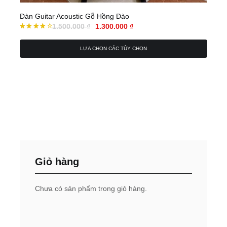
Đàn Guitar Acoustic Gỗ Hồng Đào
1.500.000
₫
1.300.000
₫
Được
xếp
LỰA CHỌN CÁC TÙY CHỌN
hạng
4.00
5 sao
Giỏ hàng
Chưa có sản phẩm trong giỏ hàng.