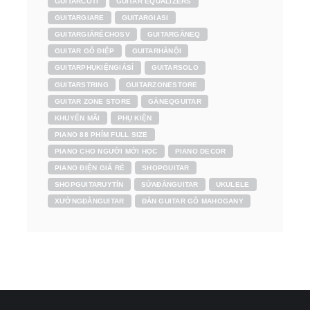
GUITARCÓTI
GUITAR EQUALIZERS
GUITARGIARE
GUITARGIASI
GUITARGIÁRẺCHOSV
GUITARGẮNEQ
GUITAR GỖ ĐIỆP
GUITARHÀNỘI
GUITARPHỤKIỆNGIÁSỈ
GUITARSOLO
GUITARSTRING
GUITARZONESTORE
GUITAR ZONE STORE
GẮNEQGUITAR
KHUYẾN MÃI
PHỤ KIỆN
PIANO 88 PHÍM FULL SIZE
PIANO CHO NGƯỜI MỚI HỌC
PIANO DECOR
PIANO ĐIỆN GIÁ RẺ
SHOPGUITAR
SHOPGUITARUYTÍN
SỬAĐÀNGUITAR
UKULELE
XƯỞNGĐÀNGUITAR
ĐÀN GUITAR GỖ MAHOGANY