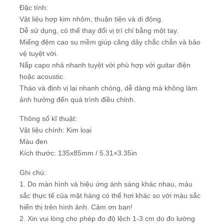
Đặc tính:
Vật liệu hợp kim nhôm, thuận tiện và di động.
Dễ sử dụng, có thể thay đổi vị trí chỉ bằng một tay.
Miếng đệm cao su mềm giúp căng dây chắc chắn và bảo
vệ tuyệt vời.
Nắp capo nhả nhanh tuyệt vời phù hợp với guitar điện
hoặc acoustic.
Tháo và định vị lại nhanh chóng, dễ dàng mà không làm
ảnh hưởng đến quá trình điều chỉnh.
Thông số kĩ thuật:
Vật liệu chính: Kim loại
Màu đen
Kích thước: 135x85mm / 5.31×3.35in
Ghi chú:
1. Do màn hình và hiệu ứng ánh sáng khác nhau, màu
sắc thực tế của mặt hàng có thể hơi khác so với màu sắc
hiển thị trên hình ảnh. Cảm ơn bạn!
2. Xin vui lòng cho phép đo độ lệch 1-3 cm do đo lường