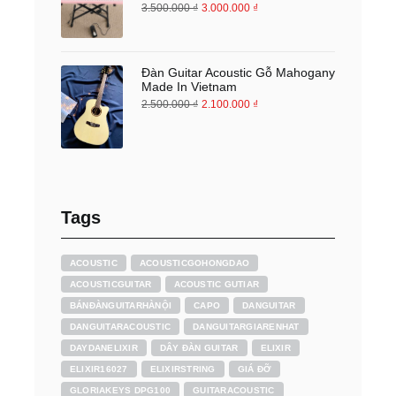
3.500.000
₫
3.000.000
₫
Đàn Guitar Acoustic Gỗ Mahogany
Made In Vietnam
2.500.000
₫
2.100.000
₫
Tags
ACOUSTIC
ACOUSTICGOHONGDAO
ACOUSTICGUITAR
ACOUSTIC GUTIAR
BÁNĐÀNGUITARHÀNỘI
CAPO
DANGUITAR
DANGUITARACOUSTIC
DANGUITARGIARENHAT
DAYDANELIXIR
DÂY ĐÀN GUITAR
ELIXIR
ELIXIR16027
ELIXIRSTRING
GIÁ ĐỠ
GLORIAKEYS DPG100
GUITARACOUSTIC