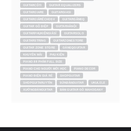
GUITARCÓTI
GUITAR EQUALIZERS
GUITARGIARE
GUITARGIASI
GUITARGIÁRẺCHOSV
GUITARGẮNEQ
GUITAR GỖ ĐIỆP
GUITARHÀNỘI
GUITARPHỤKIỆNGIÁSỈ
GUITARSOLO
GUITARSTRING
GUITARZONESTORE
GUITAR ZONE STORE
GẮNEQGUITAR
KHUYẾN MÃI
PHỤ KIỆN
PIANO 88 PHÍM FULL SIZE
PIANO CHO NGƯỜI MỚI HỌC
PIANO DECOR
PIANO ĐIỆN GIÁ RẺ
SHOPGUITAR
SHOPGUITARUYTÍN
SỬAĐÀNGUITAR
UKULELE
XƯỞNGĐÀNGUITAR
ĐÀN GUITAR GỖ MAHOGANY