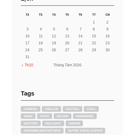
T2
T3
T4
T5
T6
T7
CN
1
2
3
4
5
6
7
8
9
10
11
12
13
14
15
16
17
18
19
20
21
22
23
24
25
26
27
28
29
30
31
Th10
Tháng Tám
2026
Tags
CAMERA
CHILLED
COCTAIL
COOL
DARK
FOOD
GUITAR
HARDWARE
HIPSTER
HOLIDAYS
HOPAM
HOPAMBAIHATVIETNAM
HUYỀN THOẠI GUITAR