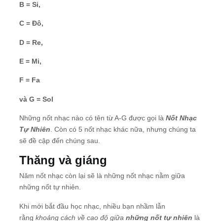
B = Si,
C = Đô,
D = Re,
E = Mi
,
F = Fa
và G = Sol
Những nốt nhạc nào có tên từ A-G được gọi là
Nốt Nhạc
Tự
Nhiên
. Còn có 5 nốt nhạc khác nữa, nhưng chúng ta
sẽ đề cập đến chúng sau.
Thăng và giáng
Năm nốt nhạc còn lại sẽ là những nốt nhạc nằm giữa
những nốt tự nhiên.
Khi mới bắt đầu học nhạc, nhiều bạn nhầm lẫn
rằng
khoảng cách về cao độ giữa
những nốt tự nhiên
là