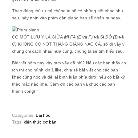
Theo đúng thứ tự thì chúng ta sẽ có những nốt nhạc như
sau, hãy nhìn vào phím đàn piano bạn sẽ nhận ra ngay.
CÓ MỘT LƯU Ý LÀ GIỮA
MI FA (E và F) và SI ĐÔ (B và
C)
KHÔNG CÓ NỐT THĂNG GIÁNG NÀO CẢ, sở dĩ vậy vì
chúng chỉ cách nhau nửa cung, chúng ta sẽ tìm hiểu sau.
Bài viết hôm nay vậy tạm vậy đã nhỉ? Nếu các bạn thấy có
ích thì cho mình xin 1 like, chia sẻ bài viết cho các bạn
khác cùng học và để lại bình luận phía dưới nếu có bất kỳ
thắc mắc nào nhé. Cảm ơn các bạn và chúc các bạn
thành công! ^^
Categories:
Bài học
Tags:
kiến thức cơ bản