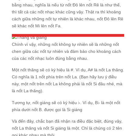
bằng nhau, nghĩa là nếu từ nốt Đô lên nốt Rê là như thế,
thì tất cả các nốt nhạc khác cũng vậy. Thật ra thì khoảng
cách giữa những nốt tự nhiên là khác nhau, nốt Đô lên Rê
sẽ khác nốt Mi lên nốt Fa.
Ký hiệu nốt thăng và giáng
Chính vì vậy, những nốt không tự nhiên sẽ là những nốt
chen giữa các nốt tự nhiên và đảm bảo cho khoảng cách
của các nốt nhạc luôn đúng bằng nhau.
Một nốt thăng sẽ có ký hiệu là #. Ví dụ, A# là nốt La thăng.
Có nghĩa là 1 nốt phía trên nốt La. (Bạn hãy lưu ý điều
này, một nốt trên nốt La không phải là nốt Si đâu nhé, mà
là nốt La thăng).
Tương tự, nốt giáng sẽ có ký hiệu ♭. Ví dụ, B♭ là một nốt
phía dưới nốt B. được gọi là Si giáng
Và đến đây, chắc bạn đã nhận ra điều đặc biệt, đúng vậy,
nốt La thăng và nốt Si giáng là một. Chỉ là chúng có 2 tên
gọi khác nhau mà thôi.