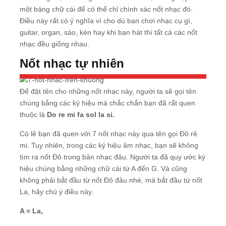
một bảng chữ cái để có thể chỉ chính xác nốt nhạc đó.
Điều này rất có ý nghĩa vì cho dù bạn chơi nhạc cụ gì,
guitar, organ, sáo, kèn hay khi bạn hát thì tất cả các nốt
nhạc đều giống nhau.
Nốt nhạc tự nhiên
7 nốt nhạc trên khuông nhạc
Để đặt tên cho những nốt nhạc này, người ta sẽ gọi tên
chúng bằng các ký hiệu mà chắc chắn bạn đã rất quen
thuộc là
Do re mi fa sol la si.
Có lẽ bạn đã quen với 7 nốt nhạc này qua tên gọi Đô rê
mi. Tuy nhiên, trong các ký hiệu âm nhạc, bạn sẽ không
tìm ra nốt Đô trong bản nhạc đâu. Người ta đã quy ước ký
hiệu chúng bằng những chữ cái từ A đến G. Và cũng
không phải bắt đầu từ nốt Đô đâu nhé, mà bắt đầu từ nốt
La, hãy chú ý điều này.
A = La,