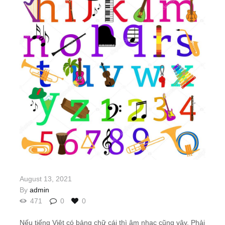
August 13, 2021
By
admin
471
0
0
Nếu tiếng Việt có bảng chữ cái thì âm nhạc cũng vậy. Phải