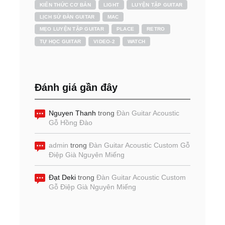
KIẾN THỨC CƠ BẢN
LIGHT
LUYỆN TẬP GUITAR
LỊCH SỬ ĐÀN GUITAR
MAC
MẸO LUYỆN TẬP GUITAR
PLACE
RETRO
TỰ HỌC GUITAR
VIDEO-2
WATCH
Đánh giá gần đây
Nguyen Thanh
trong
Đàn Guitar Acoustic
Gỗ Hồng Đào
admin
trong
Đàn Guitar Acoustic Custom Gỗ
Điệp Già Nguyên Miếng
Đạt Deki
trong
Đàn Guitar Acoustic Custom
Gỗ Điệp Già Nguyên Miếng